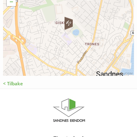
−
Wikimedia
/
OSM
< Tilbake