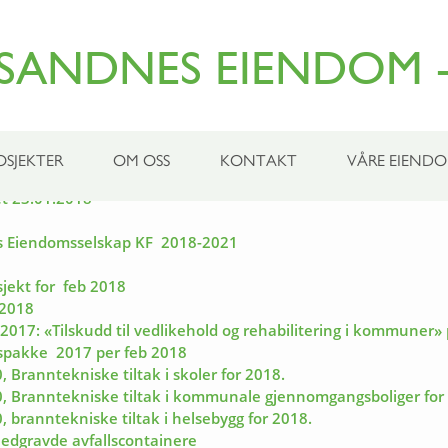
SANDNES EIENDOM -
2.18
OSJEKTER
OM OSS
KONTAKT
VÅRE EIEND
et 23.01.2018
es Eiendomsselskap KF 2018-2021
jekt for feb 2018
 2018
2017: «Tilskudd til vedlikehold og rehabilitering i kommuner»
kspakke 2017 per feb 2018
Branntekniske tiltak i skoler for 2018.
0, Branntekniske tiltak i kommunale gjennomgangsboliger for
 branntekniske tiltak i helsebygg for 2018.
Nedgravde avfallscontainere