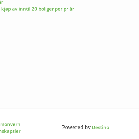
år
øp av inntil 20 boliger per pr år
rsonvern
Destino
Powered by
nskapsler