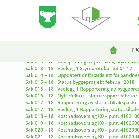
TILBAKE TIL OVERSIKT
STYRESAKER 12.0
Saksliste og møteinnkalling:
PR
Sak 013 – 18 Godkjenning av protokoll, styremøt
Sak 013 – 18 Vedlegg 1 Styreprotokoll 23.01.17
Sak 014 – 18 Oppdatert driftsbudsjett for Sandn
Sak 015 – 18 Status byggeprosjekt februar 2018
Sak 015 – 18 Vedlegg 1 Rapportering av byggepros
Sak 016 – 18 Nytt rådhus - statusrapport februar
Sak 017 – 18 Rapportering av status tiltakspakke 
Sak 017 – 18 Vedlegg 1 Rapportering status tilta
Sak 018 – 18 Kostnadsoverslag K0 – p.nr. 4102100, 
Sak 019 – 18 Kostnadsoverslag K0 – p.nr. 410260
Sak 020 – 18 Kostnadsoverslag K0 – p.nr. 4102000,
Sak 021 – 18 Kostnadsoverslag K0 – p.nr. 41023 