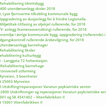
Rehabilitering Idrettsbygg
0400 utendørsanlegg skoler 2018
, Lyse fjernvarme tilkobling kommunale bygg.
ppgradering av dusjanlegg for å hindre Legionella.
ljøtiltak-Utfasing av oljekjel rullerende, for 2018
V- anlegg (kameraovervåking) rullerende, for 2018
nemiljø i øvrige kommunale bygg, oppgradering (rullerende) i
gangskontroll rullerende årsbevilgning, for 2018
- Utendørsanlegg barnehager
Rehabilitering Skoler
ehabilitering kulturbygg
 - Langgata 72 helsestasjon.
 Rehabilitering barnehage
 Universell utforming
Myrveien, 3 boenheter
kt 25003 Myrveien
Utskifting/reparasjoner Varatun psykiatriske senter
2800 Utskriftninger og reperasjoner Varatun psykriatriske se
01 og SK 4541402 – Vitenfabrikken II
t 15001 Vitenfabrikken II